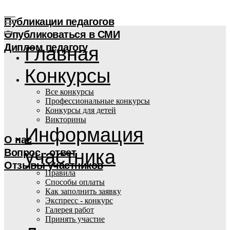
Публикации педагогов
Опубликоваться в СМИ
Диплом педагогу
Главная
Конкурсы
Все конкурсы
Профессиональные конкурсы
Конкурсы для детей
Викторины
Информация
О нас
участника
Вопрос - ответ
Отзывы участников
Правила
Способы оплаты
Как заполнить заявку
Экспресс - конкурс
Галерея работ
Принять участие