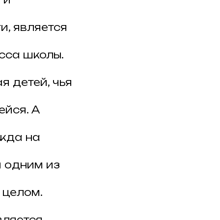
и, является
сса школы.
я детей, чья
йся. А
ежда на
я одним из
 целом.
вляется