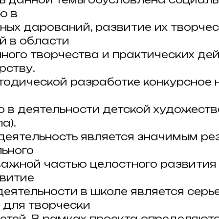
ю в
ных дарований, развитие их творчес
й в области
ного творчества и практических де
рству.
тодической разработке конкурсное
о в деятельности детской художест
а).
деятельность является значимым ре
ьного
важной частью целостного развития
звитие
деятельности в школе является серь
 для творчески
етей. В рамках проекта определяютс