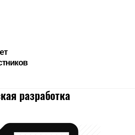
ет
стников
кая разработка