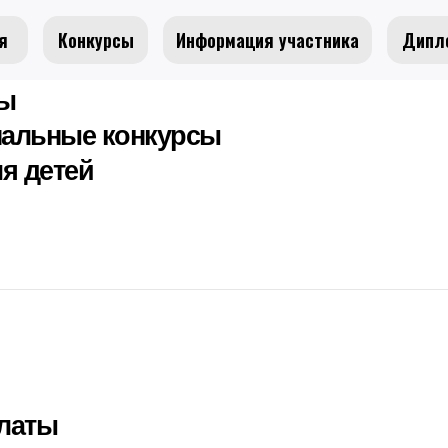
я
Конкурсы
Информация участника
Дипл
сы
альные конкурсы
я детей
латы