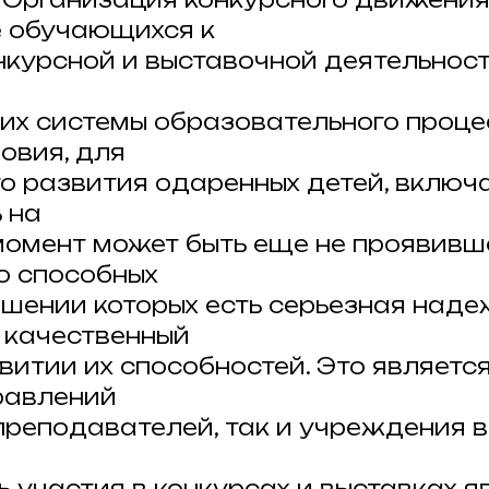
 обучающихся к
нкурсной и выставочной деятельност
х системы образовательного проце
овия, для
о развития одаренных детей, включа
 на
омент может быть еще не проявивше
о способных
ношении которых есть серьезная над
 качественный
витии их способностей. Это являетс
равлений
 преподавателей, так и учреждения в
 участия в конкурсах и выставках я