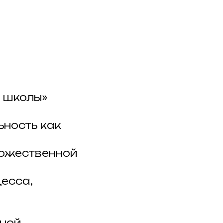
 школы»
ьность как
дожественной
есса,
ьной