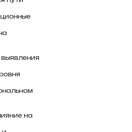
ационные
на
 выявления
уровня
иональном
лияние на
 и