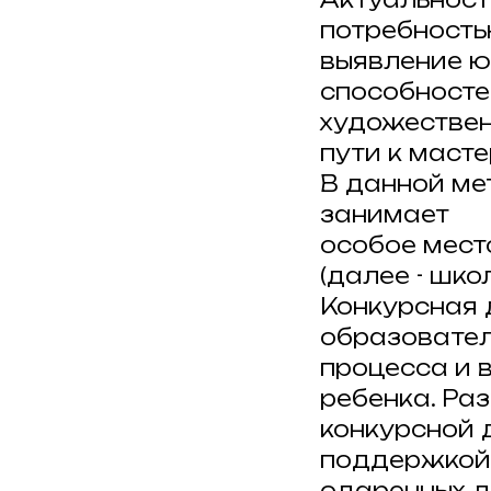
потребность
выявление ю
способносте
художествен
пути к масте
В данной ме
занимает
особое мест
(далее - школ
Конкурсная 
образовател
процесса и 
ребенка. Ра
конкурсной 
поддержкой
одаренных д