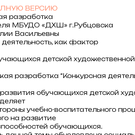
ОЛНУЮ ВЕРСИЮ
ая разработка
еля МБУДО «ДХШ» г.Рубцовска
лии Васильевны
 деятельность, как фактор
учающихся детской художественной
кая разработка “Конкурсная деятел
 развития обучающихся детской ху
еделяет
тороны учебно-воспитательного проц
го на развитие
способностей обучающихся.
ь данной темы обусловлена социал