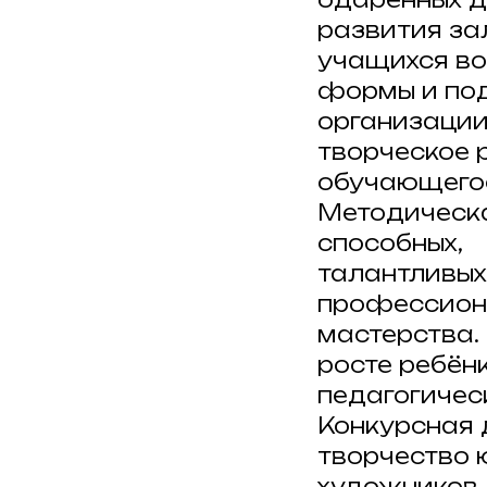
развития за
учащихся во
формы и под
организации
творческое 
обучающего
Методическа
способных,
талантливых
профессион
мастерства.
росте ребён
педагогичес
Конкурсная 
творчество 
художников.