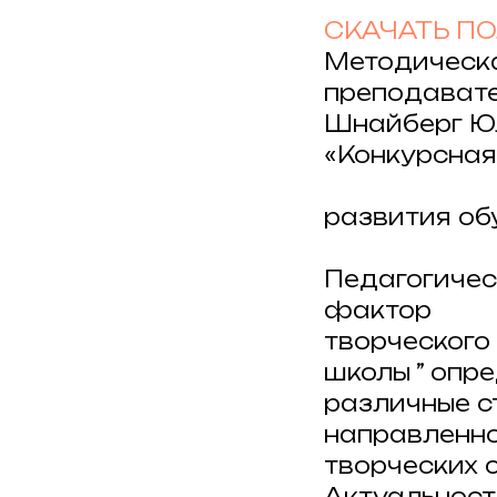
СКАЧАТЬ П
Методическ
преподават
Шнайберг Ю
«Конкурсная
развития об
Педагогичес
фактор
творческого
школы ” опр
различные с
направленно
творческих 
Актуальност