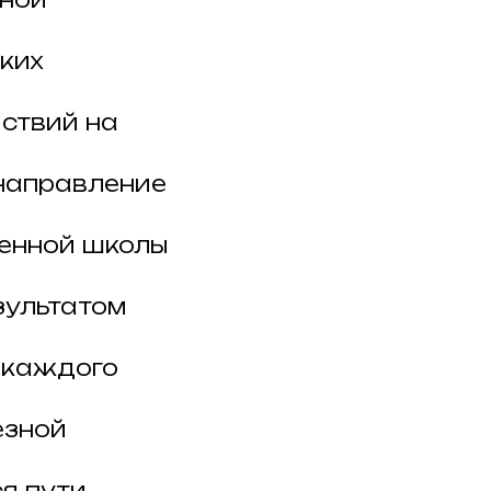
ких
йствий на
 направление
венной школы
зультатом
 каждого
езной
я пути