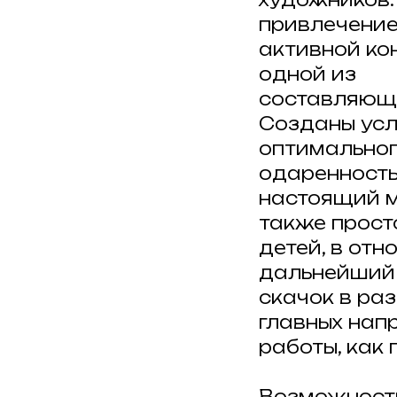
привлечение
активной ко
одной из
составляющи
Созданы усл
оптимальног
одаренность
настоящий м
также прост
детей, в от
дальнейший
скачок в раз
главных нап
работы, как
Возможность