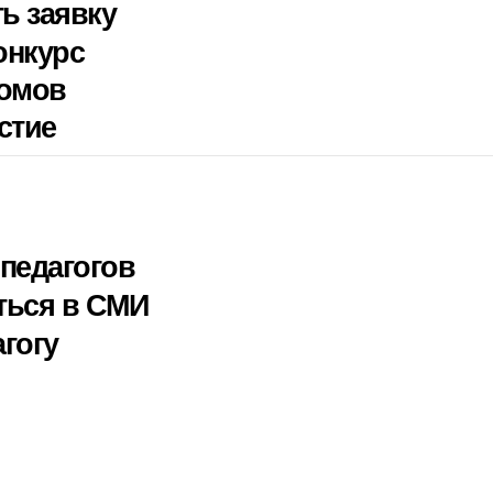
ть заявку
онкурс
ломов
стие
педагогов
ться в СМИ
гогу