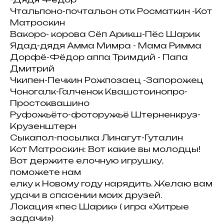
Чтальпоно-почтальон отк Росматкин -Кот
Матроскин
Вакоро- корова Сёп Арикш-Пёс Шарик
Ядад-дядя Амма Мимра - Мама Римма
Дорфё-Фёдор аппа Тримдий - Папа
Дмитрий
Чкипен-Печкин Рожпозаец -Запорожец
Чоногалк-Галченок Квашстоинопро-
Простоквашино
Руфожьёто-фоторужьё Штерненкруз-
Крузенштерн
Сыкапол-посылка Линагут-Гуталин
Кот Матроскин: Вот какие вы молодцы!
Вот держите елочную игрушку,
поможете нам
елку к Новому году нарядить. Желаю вам
удачи в спасении моих друзей.
Локация «пес Шарик» ( игра «Хитрые
задачи»)