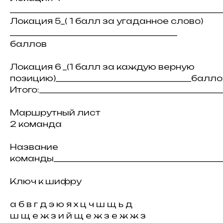
___________________________________________________
Локация 5_( 1 балл за угаданное слово)
__________________________________________
баллов
Локация 6 _(1 балл за каждую верную
позицию)__________________________________балл
Итого:___________________________________________
Маршрутный лист
2 команда
Название
команды___________________________________________
Ключ к шифру
а б в г д э ю я х ц ч ш щ ь д
ш щ е ж з и й щ е ж з е ж ж з