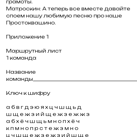
грамоты.
Матроскин: А теперь все вместе давайте
споем нашу любимую песню про наше
Простоквашино.
Приложение 1
Маршрутный лист
1 команда
Название
команды____________________________________________
Ключ к шифру
а б в г д э ю я х ц ч ш щ ь д
ш щ е ж з и й щ е ж з е ж ж з
а б х ё ч ш щ ь м н о п х ё ч
к п м н о п р с т е ж з м н о
ц ч ш щ е ж з е ж з и й ш щ е