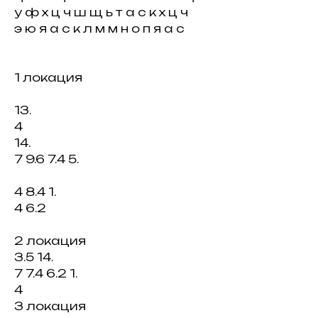
у ф х ц ч ш щ ь т а с к х ц ч
э ю я а с к л м м н о п я а с
1 локация
13.
4
14.
7 9.6 7.4 5.
4 8.4 1.
4 6.2
2 локация
3.5 14.
7 7.4 6.2 1.
4
3 локация