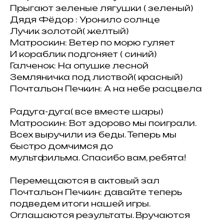
Прыгают зеленые лягушки ( зеленый)
Дядя Фёдор : Уронило солнце
Лучик золотой( желтый)
Матроскин: Ветер по морю гуляет
И кораблик подгоняет ( синий)
Галченок: На опушке лесной
Земляничка под листвой( красный)
Почтальон Печкин: А на небе расцвела
Радуга-дуга( все вместе шары)
Матроскин: Вот здорово мы поиграли.
Всех выручили из беды. Теперь мы
быстро домчимся до
мультфильма. Спасибо вам, ребята!
Перемещаются в актовый зал
Почтальон Печкин: давайте теперь
подведем итоги нашей игры.
Оглашаются результаты. Вручаются