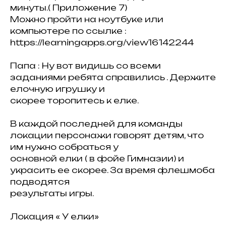
минуты.( Приложение 7)
Можно пройти на ноутбуке или
компьютере по ссылке :
https://learningapps.org/view16142244
Папа : Ну вот видишь со всеми
заданиями ребята справились . Держите
елочную игрушку и
скорее торопитесь к елке.
В каждой последней для команды
локации персонажи говорят детям, что
им нужно собраться у
основной елки ( в фойе Гимназии) и
украсить ее скорее. За время флешмоба
подводятся
результаты игры.
Локация « У елки»