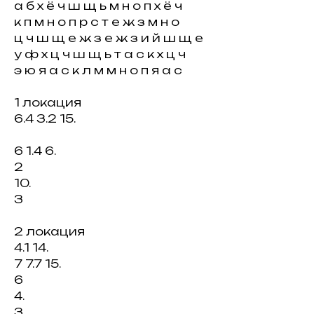
а б х ё ч ш щ ь м н о п х ё ч
к п м н о п р с т е ж з м н о
ц ч ш щ е ж з е ж з и й ш щ е
у ф х ц ч ш щ ь т а с к х ц ч
э ю я а с к л м м н о п я а с
1 локация
6.4 3.2 15.
6 1.4 6.
2
10.
3
2 локация
4.1 14.
7 7.7 15.
6
4.
3