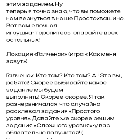
этим заданием. Ну
теперь я точно знаю, что вы поможете
нам вернуться в наше Простоквашино.
Вот вам елочная
игрушка- торопитесь , спасайте всех
остальных!
Локация «Галченок» (игра « Как меня
зовут»)
Галченок: Кто там? Кто там? А ! Это вы ,
ребята! Скорее выбирайте какое
задание мы будем
выполнять! Скорее-скорее. Я так
разнервничался, что случайно
расклевал задания «Простого
уровня». Давайте же скорее решим
задания «Сложного уровня»-у вас
обязательно получится! (