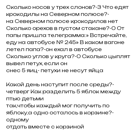
Сколько носов у трех слонов?-3 Что едят
крокодилы на Северном полюсе?-
на Северном полюсе крокодилов нет
Сколько орехов в пустом стакане?-0 От
папы пришла телеграмма:» Встречайте,
еду на автобусе № 245» В каком вагоне
летел папа?-он ехал в автобусе
Сколько углов у круга?-0 Сколько цыплят
вывел петух, если он
снес 5 яиц- петухи не несут яйца
Какой день наступит после среды?-
четверг Как разделить 5 яблок между
птью детьми
так,чтобы каждый мог получить по
яблоку,а одно осталось в корзине?-
одному
отдать вместе с корзиной