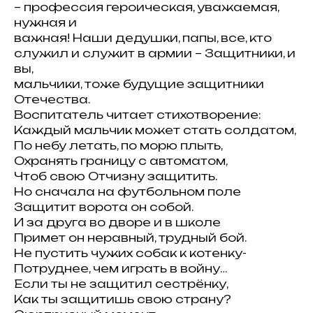
– профессия героическая, уважаемая,
нужная и
важная! Наши дедушки, папы, все, кто
служил и служит в армии – Защитники, и
вы,
мальчики, тоже будущие защитники
Отечества.
Воспитатель читает стихотворение:
Каждый мальчик может стать солдатом,
По небу летать, по морю плыть,
Охранять границу с автоматом,
Чтоб свою Отчизну защитить.
Но сначала на футбольном поле
Защитит ворота он собой.
И за друга во дворе и в школе
Примет он неравный, трудный бой.
Не пустить чужих собак к котенку-
Потруднее, чем играть в войну…
Если ты не защитил сестрёнку,
Как ты защитишь свою страну?