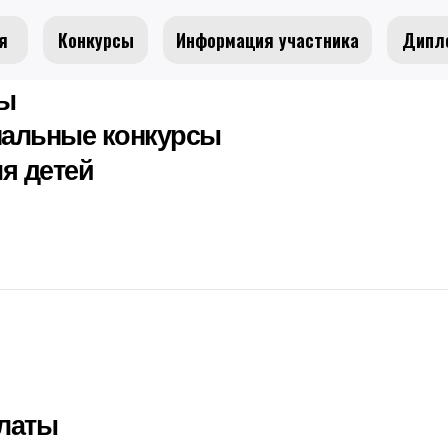
я
Конкурсы
Информация участника
Дипл
сы
альные конкурсы
я детей
латы