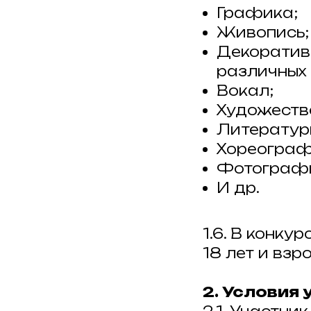
Графика;
Живопись;
Декоратив
различных 
Вокал;
Художеств
Литератур
Хореограф
Фотограф
И др.
1.6. В конку
18 лет и взр
2. Условия 