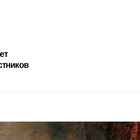
ет
стников