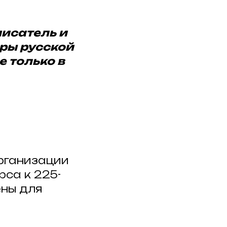
писатель и
вры русской
е только в
организации
рса к 225-
ены для