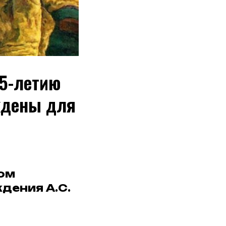
25-летию
ждены для
ом
дения А.С.