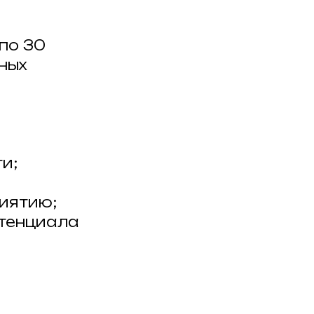
 по 30
ных
и;
иятию;
отенциала