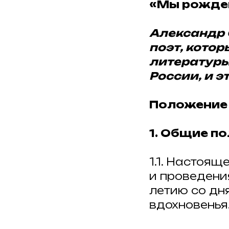
«Мы рожден
Александр 
поэт, кото
литературы.
России, и э
Положение
1. Общие п
1.1. Настоя
и проведени
летию со дн
вдохновенья..