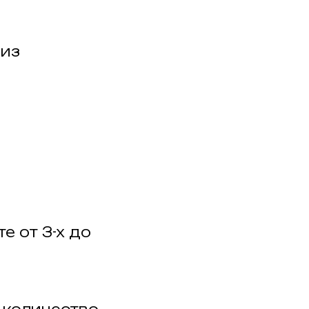
 из
е от 3-х до