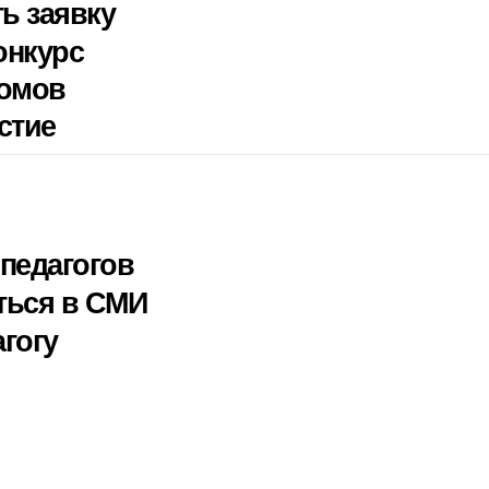
ть заявку
онкурс
ломов
стие
педагогов
ться в СМИ
гогу