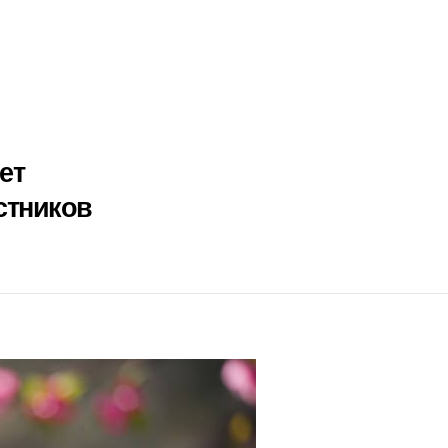
ет
стников