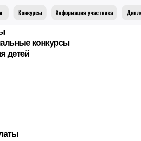
я
Конкурсы
Информация участника
Дипл
сы
альные конкурсы
я детей
латы