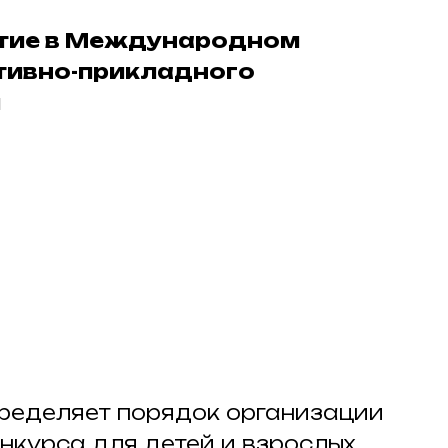
стие в Международном
ативно-прикладного
и
пределяет порядок организации
нкурса для детей и взрослых