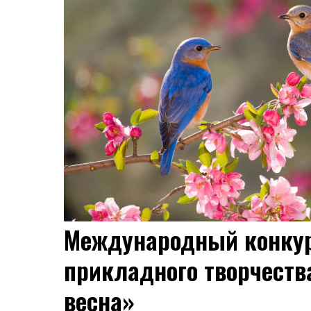
Международный конкур
прикладного творчеств
весна»