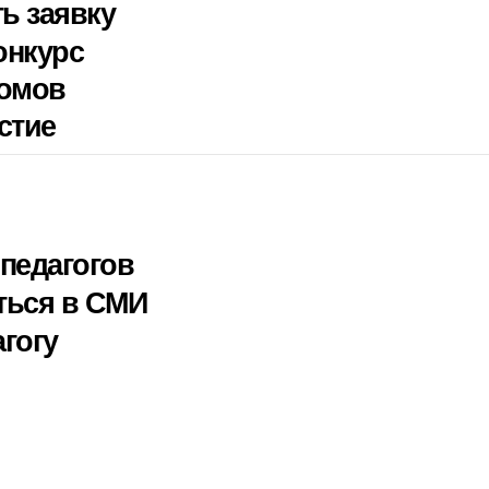
ть заявку
онкурс
ломов
стие
педагогов
ться в СМИ
гогу