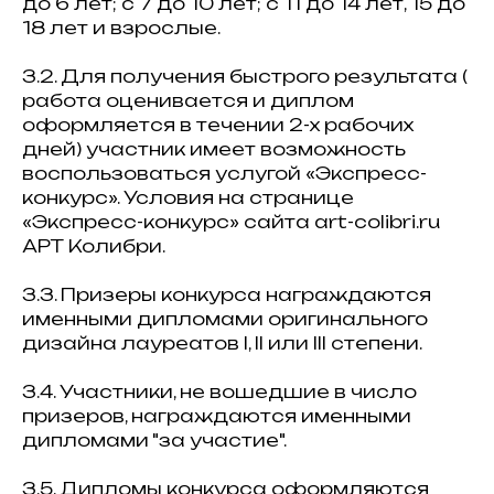
до 6 лет; с 7 до 10 лет; с 11 до 14 лет, 15 до
18 лет и взрослые.
3.2. Для получения быстрого результата (
работа оценивается и диплом
оформляется в течении 2-х рабочих
дней) участник имеет возможность
воспользоваться услугой «Экспресс-
конкурс». Условия на странице
«Экспресс-конкурс» сайта art-colibri.ru
АРТ Колибри.
3.3. Призеры конкурса награждаются
именными дипломами оригинального
дизайна лауреатов I, II или III степени.
3.4. Участники, не вошедшие в число
призеров, награждаются именными
дипломами "за участие".
3.5. Дипломы конкурса оформляются