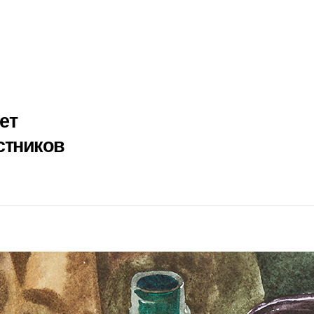
ет
стников