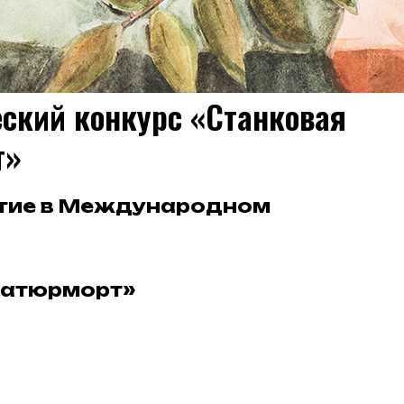
ский конкурс «Станковая
т»
стие в Международном
Натюрморт»