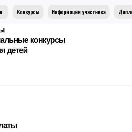
я
Конкурсы
Информация участника
Дипл
сы
альные конкурсы
я детей
латы