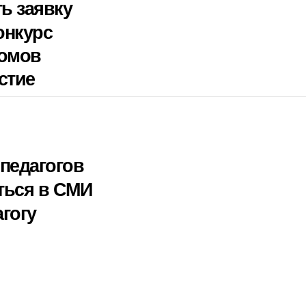
ть заявку
онкурс
ломов
стие
педагогов
ться в СМИ
гогу