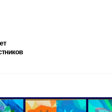
ет
стников