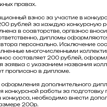
жных правах.
ационный взнос за участие в конкур
200 рублей за каждую конкурсную р
лнена в соавторстве, оргвзнос вно
ответственно, дипломы оформляютс
втора персонально. Исключение со
олненные многочисленными коллекти
знос составляет 200 рублей, оформ
я заявка с указанием названия колл
ет прописано в дипломе.
 оформления дополнительного дип
я конкурсной работы за подготовку
в конкурса, необходимо внести допо
размере 200р.