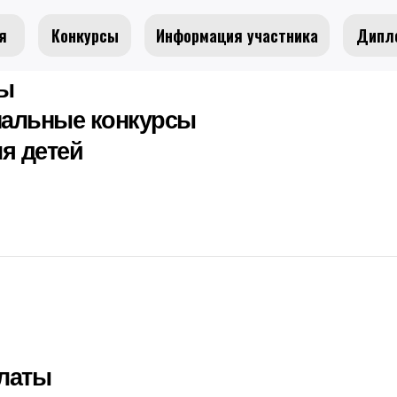
я
Конкурсы
Информация участника
Дипл
сы
альные конкурсы
я детей
латы