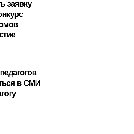
ть заявку
онкурс
ломов
стие
педагогов
ться в СМИ
гогу