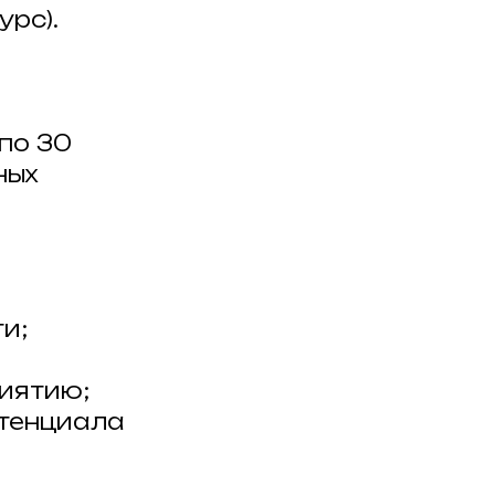
урс).
 по 30
ных
и;
иятию;
отенциала