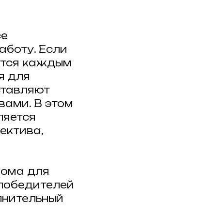
се
аботу. Если
сится каждым
я для
ставляют
вами. В этом
ляется
ектива,
лома для
 победителей
лнительный