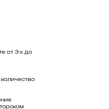
е от 3-х до
 количество
ение
торском