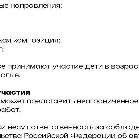
ные направления:
кая композиция;
;
рсе принимают участие дети в возраст
ослые.
участия
ик может представить неограниченное
работ.
ики несут ответственность за соблюд
ьства Российской Федерации об ав