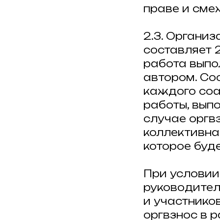
праве и сме
2.3. Организ
составляет 
работа выпо
автором. Со
каждого соа
работы, вып
случае оргв
коллективна
которое буд
При условии
руководител
и участнико
оргвзнос в 