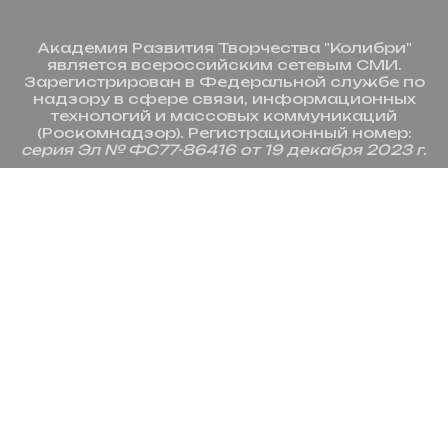
Академия Развития Творчества "Колибри"
является всероссийским сетевым СМИ.
Зарегистрирован в Федеральной службе по
надзору в сфере связи, информационных
технологий и массовых коммуникаций
(Роскомнадзор).
Регистрационный номер
:
серия Эл № ФС77-86416 от 19 декабря 2023 г.