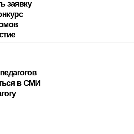
ть заявку
онкурс
ломов
стие
педагогов
ться в СМИ
гогу