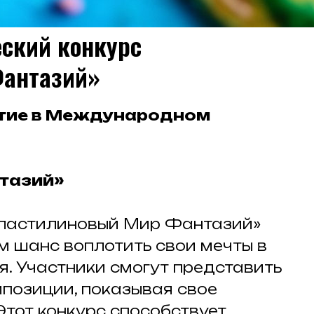
ский конкурс
Фантазий»
стие в Международном
тазий»
ластилиновый Мир Фантазий»
м шанс воплотить свои мечты в
. Участники смогут представить
мпозиции, показывая свое
Этот конкурс способствует