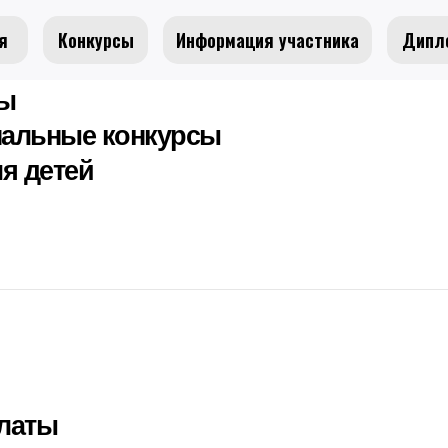
я
Конкурсы
Информация участника
Дипл
сы
альные конкурсы
я детей
латы