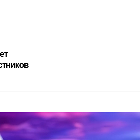
ет
стников